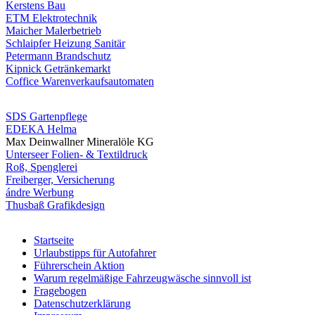
Kerstens Bau
ETM Elektrotechnik
Maicher Malerbetrieb
Schlaipfer Heizung Sanitär
Petermann Brandschutz
Kipnick Getränkemarkt
Coffice Warenverkaufsautomaten
SDS Gartenpflege
EDEKA Helma
Max Deinwallner Mineralöle KG
Unterseer Folien- & Textildruck
Roß, Spenglerei
Freiberger, Versicherung
ándre Werbung
Thusbaß Grafikdesign
Startseite
Urlaubstipps für Autofahrer
Führerschein Aktion
Warum regelmäßige Fahrzeugwäsche sinnvoll ist
Fragebogen
Datenschutzerklärung